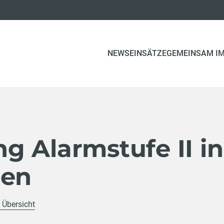
(CURRENT)
NEWS
EINSÄTZE
GEMEINSAM IM
g Alarmstufe II in
hen
 Übersicht