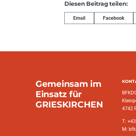
Diesen Beitrag teilen:
Email
Facebook
Gemeinsam im
KONT
Einsatz für
BFKDO
Kleinp
GRIESKIRCHEN
4742 
T: +4
M: bfk