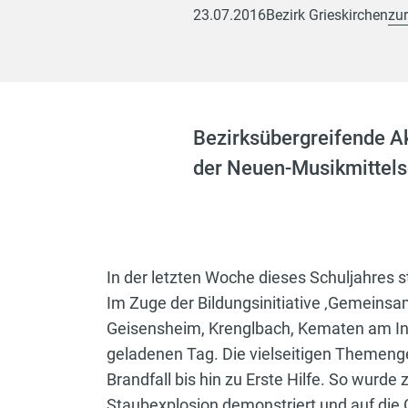
23.07.2016
Bezirk Grieskirchen
zur
Bezirksübergreifende A
der Neuen-Musikmittelsc
In der letzten Woche dieses Schuljahres 
Im Zuge der Bildungsinitiative ‚Gemeins
Geisensheim, Krenglbach, Kematen am Innb
geladenen Tag. Die vielseitigen Themenge
Brandfall bis hin zu Erste Hilfe. So wurde 
Staubexplosion demonstriert und auf die