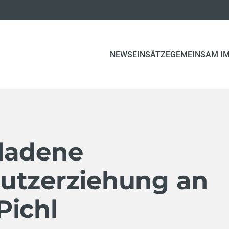
(CURRENT)
NEWS
EINSÄTZE
GEMEINSAM IM
ladene
utzerziehung an
Pichl