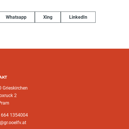
Whatsapp
Xing
LinkedIn
AKT
 Grieskirchen
oxruck 2
Pram
3 664 1354004
@gr.ooelfv.at