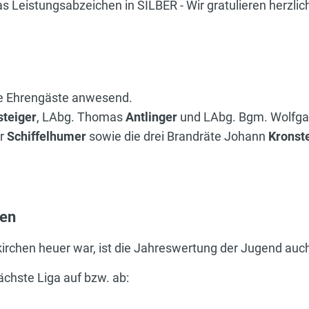
 Leistungsabzeichen in SILBER - Wir gratulieren herzlich
he Ehrengäste anwesend.
steiger
, LAbg. Thomas
Antlinger
und LAbg. Bgm. Wolfg
er
Schiffelhumer
sowie die drei Brandräte Johann
Kronst
sen
skirchen heuer war, ist die Jahreswertung der Jugend au
chste Liga auf bzw. ab: