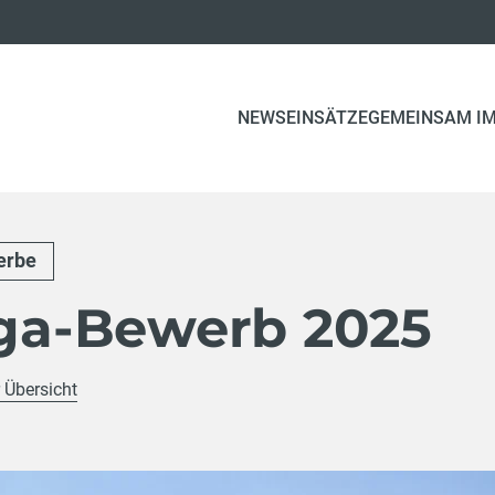
(CURRENT)
NEWS
EINSÄTZE
GEMEINSAM IM
erbe
iga-Bewerb 2025
 Übersicht