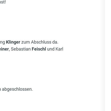
st!
ang
Klinger
zum Abschluss da.
einer
, Sebastian
Feischl
und Karl
ch abgeschlossen.