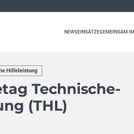
NEWS
EINSÄTZE
GEMEINSAM IM
e Hilfeleistung
ag Technische-
tung (THL)